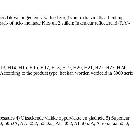
vlak van ingenieurskwaliteit zorgt voor extra zichtbaarheid bij
l- of hek- montage Kies uit 2 stijlen: Ingenieur reflecterend (RA)-
13, H14, H15, H16, H17, H18, H19, H20, H21, H22, H23, H24,
According to the product type
, het kan worden verdeeld in 5000 serie
taties 4) Uitstekende vlakke oppervlakte en gladheid 5) Superieur
52
, 5052A, AA5052, 5052aa, AL5052, AL5052A, A 5052, aa 5052,