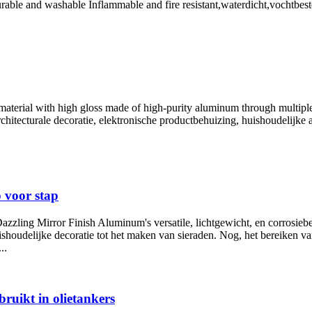
rable and washable Inflammable and fire resistant
,waterdicht,vochtbes
material with high gloss made of high-purity aluminum through multipl
hitecturale decoratie, elektronische productbehuizing, huishoudelijke
p voor stap
azzling Mirror Finish Aluminum's versatile
, lichtgewicht, en corrosie
uishoudelijke decoratie tot het maken van sieraden. Nog, het bereiken 
..
ruikt in olietankers