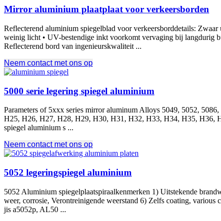
Mirror aluminium plaatplaat voor verkeersborden
Reflecterend aluminium spiegelblad voor verkeersborddetails: Zwaar u
weinig licht • UV-bestendige inkt voorkomt vervaging bij langdurig b
Reflecterend bord van ingenieurskwaliteit ...
Neem contact met ons op
5000 serie legering spiegel aluminium
Parameters of 5xxx series mirror aluminum Alloys
5049, 5052, 5086,
H25, H26, H27, H28, H29, H30, H31, H32, H33, H34, H35, H36, 
spiegel aluminium s ...
Neem contact met ons op
5052 legeringspiegel aluminium
5052 Aluminium spiegelplaatspiraalkenmerken 1) Uitstekende brandwe
weer, corrosie, Verontreinigende weerstand 6) Zelfs coating,
various 
jis a5052p
, AL50 ...