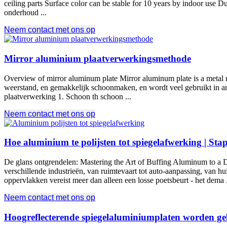
ceiling parts Surface color can be stable for
10
years by indoor use Du
onderhoud ...
Neem contact met ons op
Mirror aluminium plaatverwerkingsmethode
Overview of mirror aluminum plate Mirror aluminum plate is a metal 
weerstand, en gemakkelijk schoonmaken, en wordt veel gebruikt in arc
plaatverwerking 1. Schoon th schoon ...
Neem contact met ons op
Hoe aluminium te polijsten tot spiegelafwerking | Sta
De glans ontgrendelen:
Mastering the Art of Buffing Aluminum to a D
verschillende industrieën, van ruimtevaart tot auto-aanpassing, van h
oppervlakken vereist meer dan alleen een losse poetsbeurt - het dema .
Neem contact met ons op
Hoogreflecterende spiegelaluminiumplaten worden geb