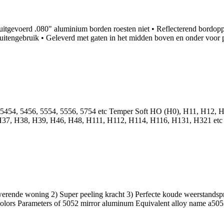
itgevoerd .080" aluminium borden roesten niet • Reflecterend bordopper
uitengebruik • Geleverd met gaten in het midden boven en onder voor paa
 5454, 5456, 5554, 5556, 5754
etc Temper Soft HO
(H0), H11, H12, H
H37, H38, H39, H46, H48, H111, H112, H114, H116, H131,
H321 etc 
rende woning 2) Super peeling kracht 3) Perfecte koude weerstandspres
colors Parameters of
5052
mirror aluminum Equivalent alloy name a50