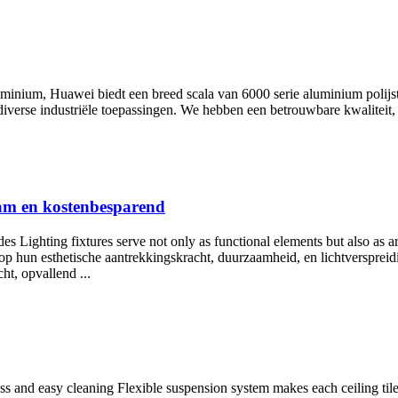
uminium, Huawei biedt een breed scala van 6000 serie aluminium polijs
iverse industriële toepassingen. We hebben een betrouwbare kwaliteit, 
am en kostenbesparend
ighting fixtures serve not only as functional elements but also as arti
op hun esthetische aantrekkingskracht, duurzaamheid, en lichtverspreid
ht, opvallend ...
s and easy cleaning Flexible suspension system makes each ceiling tile