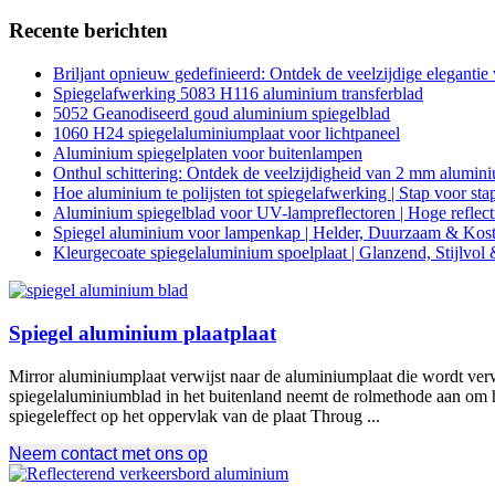
Recente berichten
Briljant opnieuw gedefinieerd: Ontdek de veelzijdige eleganti
Spiegelafwerking 5083 H116 aluminium transferblad
5052 Geanodiseerd goud aluminium spiegelblad
1060 H24 spiegelaluminiumplaat voor lichtpaneel
Aluminium spiegelplaten voor buitenlampen
Onthul schittering: Ontdek de veelzijdigheid van 2 mm alumini
Hoe aluminium te polijsten tot spiegelafwerking | Stap voor sta
Aluminium spiegelblad voor UV-lampreflectoren | Hoge reflecti
Spiegel aluminium voor lampenkap | Helder, Duurzaam & Kos
Kleurgecoate spiegelaluminium spoelplaat | Glanzend, Stijlvo
Spiegel aluminium plaatplaat
Mirror aluminiumplaat verwijst naar de aluminiumplaat die wordt verwe
spiegelaluminiumblad in het buitenland neemt de rolmethode aan om he
spiegeleffect op het oppervlak van de plaat Throug ...
Neem contact met ons op